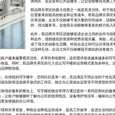
休闲区、会议室和公共设施等，让企业能够在高效工
双品牌共享区的最大优势之一就是其灵活性。对于很
往需要承担较高的租金和运营成本。而双品牌共享区
共享设施，企业不仅能够节省大量的空间成本，还能
持、清洁服务等。这使得企业能够将更多的精力投入
此外，双品牌共享区还能够促进企业之间的合作与创
和合作，借助彼此的资源和优势实现共赢。例如，在
成了强大的创新生态圈。科技企业之间可以分享技术
过这种互动，企业之间不仅能够提升彼此的业务能力
代租户越来越重视灵活性、共享性和创新性，这些需求促使越来越多的写
金收益。同时，双品牌共享区的引入也让写字楼的运营模式更加多样化，
的品牌附加值。
性。在传统的写字楼中，空间往往是单一的，无法满足不同企业的个性化
根据实际情况选择开放式的工作区、独立办公室或会议室等不同类型的空
还体现在服务的整合上。写字楼的物业管理方通过提供一系列定制化的服
台，让租户能够随时了解办公区的使用情况、设备维护情况等，确保办公
到更加便捷的办公环境。
环境和共享资源，帮助企业降低运营成本，提高工作效率，促进企业间的
对灵活性、共享性和创新性的需求不断增加，双品牌共享区将在未来的写