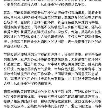
引更多的企业选择入驻，从而提高写字楼的市场竞争力。
其次，节能改造能够提升写字楼的品牌价值和市场形象。随着企业
和公众对环境保护和可持续发展的重视，越来越多的企业在选择办
公场所时，更倾向于选择节能环保、符合绿色建筑标准的写字楼。
通过实施节能改造，写字楼不仅能够提升自身的市场形象，还能在
租赁市场中获得更多的曝光机会和口碑效应。例如，英达利科技数
码园通过在节能改造中引入绿色建筑理念，不仅提升了能源使用效
率，还增加了周围企业对该园区的认同度，进一步提升了园区的品
牌价值和吸引力。
节能改造还能够增强写字楼的租户粘性，提高租赁率。在竞争激烈
的市场中，租户对办公环境的要求越来越高，尤其是在节能环保和
舒适度方面。通过节能改造，写字楼可以提供更加舒适、健康的办
公环境，例如改善室内空气质量、增加自然光照、降低噪音等，这
些改造能够提升租户的工作体验，从而增强租户的满意度和忠诚
度。高满意度的租户往往更愿意长期租赁，并且可能推荐其他企业
入驻，从而提高写字楼的租赁率。
随着国家政策对节能减排的支持力度不断加强，节能改造还可以为
写字楼带来政策优惠。许多政府在推动绿色建筑和节能改造方面，
提供了相应的财政补贴、税收优惠等政策支持。这些优惠不仅能够
降低改造成本，还能提高写字楼的盈利水平。通过节能改造，写字