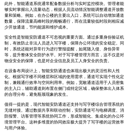
此外，智能通道系统通常配备数据分析与实时监控模块。管理者能
够实时掌握出入流量动态，根据人员流动情况智能调整通道开放数
量和策略。例如，在办公楼的主要出入口，系统可以自动增加通道
数量，保障流量高峰时段的顺畅通行，而在流量较低时段则相应减
少开放通道，节约能源和维护成本。
安全性是智能安防通道不可忽视的重要方面。通过多重身份验证机
制，有效防止非法人员进入写字楼，保障办公环境的安全稳定。同
时，系统还能对异常行为进行警报提醒，如尾随入侵、身份异常
等，提升整体安全防护水平。对于写字楼管理方而言，这不仅是对
物业安全的保障，也是对企业信息及员工人身安全的负责。
在设备布局设计上，智能安防通道也体现出极大的灵活性和人性
化。根据写字楼不同楼层和区域的使用需求，通道可实现个性化定
制，兼顾通行效率与空间利用率。例如，宽敞通道适用于人员密集
的主入口，辅助通道则布置在侧门或特定区域，确保整体出入体系
的合理分布，避免瓶颈现象的发生。
值得一提的是，现代智能安防通道还支持与写字楼综合管理系统的
无缝对接。通过数据共享和联动控制，安防通道可与电梯调度、消
防报警、访客管理等系统协同工作，形成智能化、集成化的办公环
境管理平台。这种多维度的协同效应极大提升了写字楼的运营效率
与用户体验。